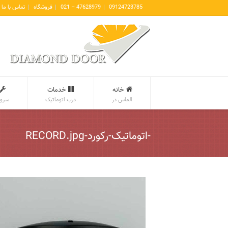
09124723785
47628979 – 021
فروشگاه
تماس با ما
خانه
خدمات
الماس در
درب اتوماتیک
سروی
-اتوماتیک-رکورد-RECORD.jpg