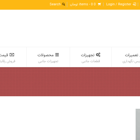
Login / Register
0 items -
0
تومان
تعمیرات
تجهیزات
محصولات
قیمت
س نگهداری
قطعات جانبی
تجهیزات جانبی
فروش رقابت