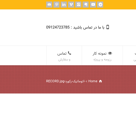
با ما در تماس باشید : 09124723785
نمونه کار
تماس
ی
رزومه و پروژه
و سفارش
Home
-اتوماتیک-رکورد-RECORD.jpg