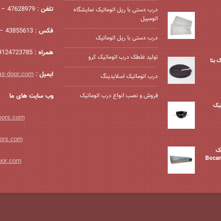
تلفن
: 47628979 – 021
درب دستی با ریل اتوماتیک نمایشگاه
اتومبیل
فکس
: 43855613 – 021
درب دستی با ریل اتوماتیک
همراه
: 09124723785
تولید غلطک درب اتوماتیک کرو
 بتا
ایمیل
:
as-door.com
درب اتوماتیک اسلایدینگ
فروش و نصب انواع درب اتوماتیک
وب سایت های ما
یک
oors.com
ors.com
یک
ی بوکامو Bocamo
oor.com