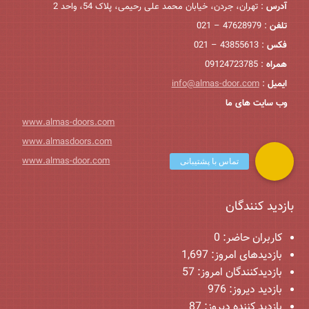
آدرس
: تهران، جردن، خیابان محمد علی رحیمی، پلاک 54، واحد 2
تلفن
: 47628979 – 021
فکس
: 43855613 – 021
همراه
: 09124723785
ایمیل
:
info@almas-door.com
وب سایت های ما
www.almas-doors.com
www.almasdoors.com
www.almas-door.com
بازدید کنندگان
کاربران حاضر:
0
بازدیدهای امروز:
1,697
بازدیدکنندگان امروز:
57
بازدید دیروز:
976
بازدید کننده دیروز:
87