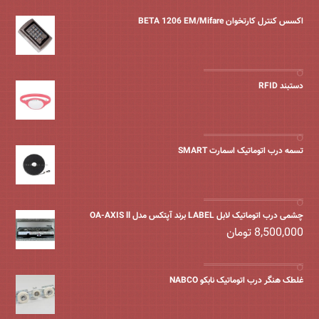
اکسس کنترل کارتخوان BETA 1206 EM/Mifare
دستبند RFID
تسمه درب اتوماتیک اسمارت SMART
چشمی درب اتوماتیک لابل LABEL برند آپتکس مدل OA-AXIS ll
8,500,000
تومان
غلطک هنگر درب اتوماتیک نابکو NABCO