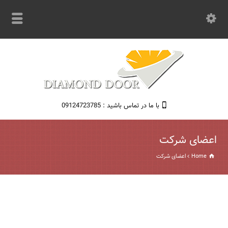
با ما در تماس باشید : 09124723785
اعضای شرکت
Home
اعضای شرکت