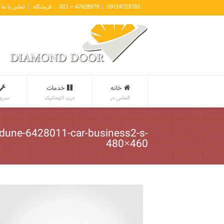
09124723785
47628979 – 021
فروشگاه
تماس با ما
خانه
خدمات
الماس در
درب اتوماتیک
سروی
dune-6428011-car-business2-s-
480×460