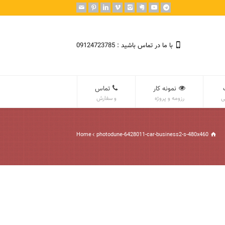
با ما در تماس باشید : 09124723785
نمونه کار
تماس
ی
رزومه و پروژه
و سفارش
Home
photodune-6428011-car-business2-s-480x460