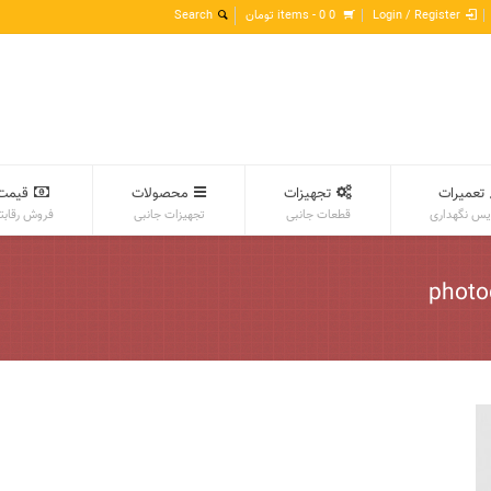
Login / Register
0 items -
0
تومان
تعمیرات
تجهیزات
محصولات
قیمت
س نگهداری
قطعات جانبی
تجهیزات جانبی
فروش رقابت
photo