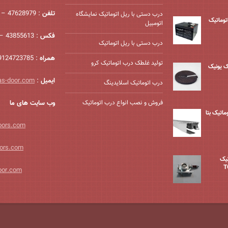
تلفن
: 47628979 – 021
درب دستی با ریل اتوماتیک نمایشگاه
درب اتوماتیک
اتومبیل
فکس
: 43855613 – 021
درب دستی با ریل اتوماتیک
همراه
: 09124723785
تولید غلطک درب اتوماتیک کرو
ک یونیک
ایمیل
:
as-door.com
درب اتوماتیک اسلایدینگ
فروش و نصب انواع درب اتوماتیک
وب سایت های ما
ماتیک بتا
oors.com
ors.com
تیک
oor.com