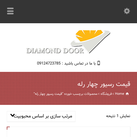
با ما در تماس باشید : 09124723785
قیمت رسیور چهار رله
Home
فروشگاه
محصولات برچسب خورده “قیمت رسیور چهار رله”
مرتب سازی بر اساس محبوبیت
نمایش 1 نتیحه