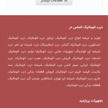
اطلاعات بیشتر
درب اتوماتیک الماس در
تولید و عرضه انواع درب اتوماتیک, اپراتور درب اتوماتیک, درب اتوماتیک
تلسکوپی, درب اتوماتیک گردان, درب اسلایدینگ, درب شیشه ای خم, درب
شیشه ای فولدینگ, تجهیزات جانبی درب اتوماتیک تولید درب اتوماتیک,
خدمات درب اتوماتیک, فروش درب اتوماتیک, نصب درب اتوماتیک, درب
اتوماتیک ایرانی, سیم کشی درب اتوماتیک, شیشه درب اتوماتیک سند
بلاست, قیمت فریم درب اتوماتیک, فروش قطعات یدکی درب اتوماتیک,
باتری درب اتوماتیک شیشه ای تهران, استابلایزر نوسان گیر درب اتوماتیک,
قطعات یدکی درب اتوماتیک,
تجهیزات پربازدید