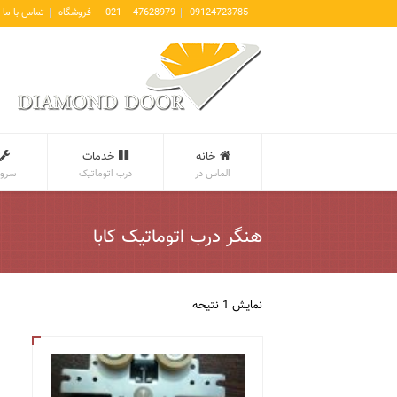
09124723785
47628979 – 021
فروشگاه
تماس با ما
خانه
خدمات
الماس در
درب اتوماتیک
سروی
هنگر درب اتوماتیک کابا
نمایش 1 نتیحه