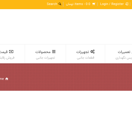
Login / Register
0 items -
0
تومان
تعمیرات
تجهیزات
محصولات
قیمت
س نگهداری
قطعات جانبی
تجهیزات جانبی
فروش رقابت
me