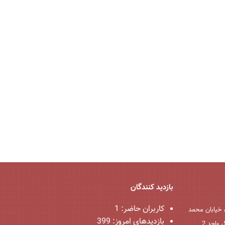
بازدید کنندگان
کاربران حاضر:
1
 خیابان محمد
بازدیدهای امروز:
399