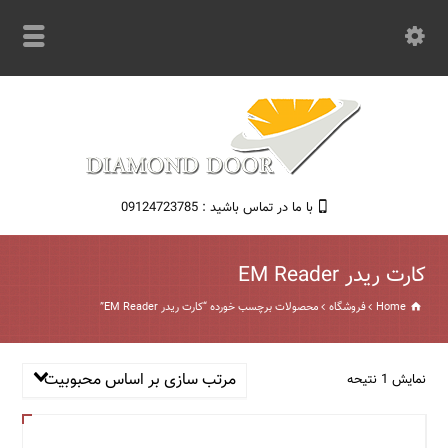
با ما در تماس باشید : 09124723785
کارت ریدر EM Reader
Home
فروشگاه
محصولات برچسب خورده “کارت ریدر EM Reader”
مرتب سازی بر اساس محبوبیت
نمایش 1 نتیحه