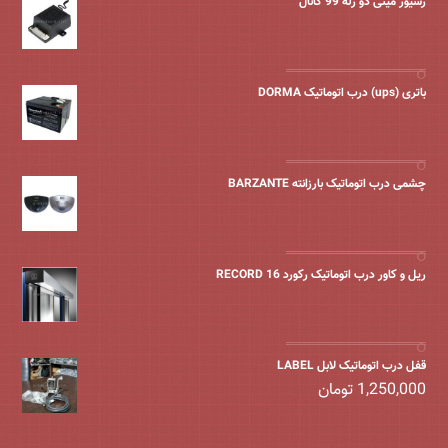
رسیور مینی دو رله 99 کانال
باتری (ups) درب اتوماتیک DORMA
چشمی درب اتوماتیک بارزانته BARZANTE
ریل و کاور درب اتوماتیک رکورد 16 RECORD
قفل درب اتوماتیک لابل LABEL
1,250,000
تومان