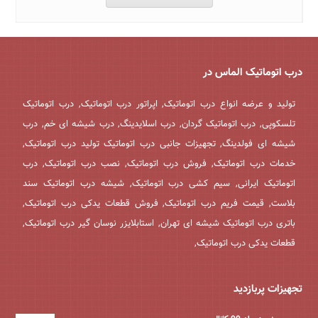
درب اتوماتیک الماس در
تولید و عرضه انواع درب اتوماتیک, اپراتور درب اتوماتیک, درب اتوماتیک
تلسکوپی, درب اتوماتیک گردان, درب اسلایدینگ, درب شیشه ای خم, درب
شیشه ای فولدینگ, تجهیزات جانبی درب اتوماتیک تولید درب اتوماتیک,
خدمات درب اتوماتیک, فروش درب اتوماتیک, نصب درب اتوماتیک, درب
اتوماتیک ایرانی, سیم کشی درب اتوماتیک, شیشه درب اتوماتیک سند
بلاست, قیمت فریم درب اتوماتیک, فروش قطعات یدکی درب اتوماتیک,
باتری درب اتوماتیک شیشه ای تهران, استابلایزر نوسان گیر درب اتوماتیک,
قطعات یدکی درب اتوماتیک,
تجهیزات پربازدید