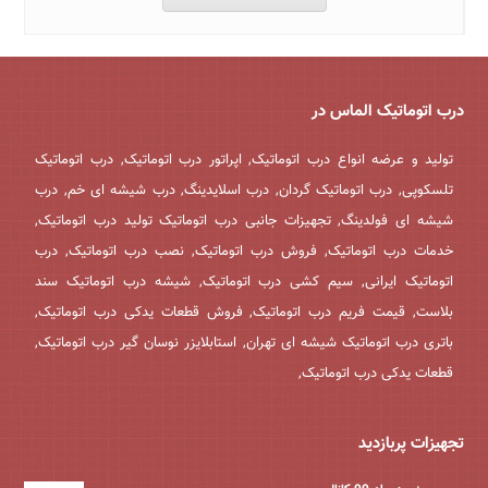
درب اتوماتیک الماس در
تولید و عرضه انواع درب اتوماتیک, اپراتور درب اتوماتیک, درب اتوماتیک
تلسکوپی, درب اتوماتیک گردان, درب اسلایدینگ, درب شیشه ای خم, درب
شیشه ای فولدینگ, تجهیزات جانبی درب اتوماتیک تولید درب اتوماتیک,
خدمات درب اتوماتیک, فروش درب اتوماتیک, نصب درب اتوماتیک, درب
اتوماتیک ایرانی, سیم کشی درب اتوماتیک, شیشه درب اتوماتیک سند
بلاست, قیمت فریم درب اتوماتیک, فروش قطعات یدکی درب اتوماتیک,
باتری درب اتوماتیک شیشه ای تهران, استابلایزر نوسان گیر درب اتوماتیک,
قطعات یدکی درب اتوماتیک,
تجهیزات پربازدید