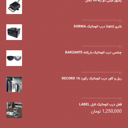
رسیور مینی دو رله 99 کانال
باتری (ups) درب اتوماتیک DORMA
چشمی درب اتوماتیک بارزانته BARZANTE
ریل و کاور درب اتوماتیک رکورد 16 RECORD
قفل درب اتوماتیک لابل LABEL
1,250,000
تومان