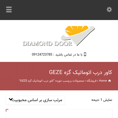
با ما در تماس باشید : 09124723785
کاور درب اتوماتیک گزه GEZE
Home
فروشگاه
محصولات برچسب خورده “کاور درب اتوماتیک گزه GEZE”
مرتب سازی بر اساس محبوبیت
نمایش 1 نتیحه