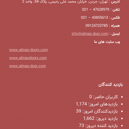
آدرس
: تهران، جردن، خیابان محمد علی رحیمی، پلاک 54، واحد 2
تلفن
: 47628979 – 021
فکس
: 43855613 – 021
همراه
: 09124723785
ایمیل
:
info@almas-door.com
وب سایت های ما
www.almas-doors.com
www.almasdoors.com
www.almas-door.com
بازدید کنندگان
کاربران حاضر:
0
بازدیدهای امروز:
1,174
بازدیدکنندگان امروز:
39
بازدید دیروز:
1,662
بازدید کننده دیروز:
73