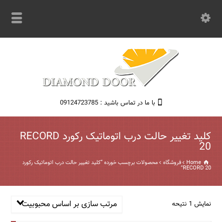
با ما در تماس باشید : 09124723785
کلید تغییر حالت درب اتوماتیک رکورد RECORD
20
Home
فروشگاه
محصولات برچسب خورده “کلید تغییر حالت درب اتوماتیک رکورد
RECORD 20”
مرتب سازی بر اساس محبوبیت
نمایش 1 نتیحه