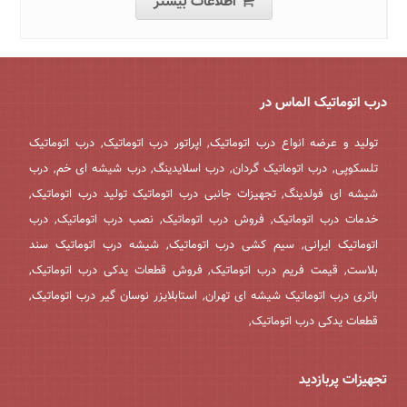
اطلاعات بیشتر
درب اتوماتیک الماس در
تولید و عرضه انواع درب اتوماتیک, اپراتور درب اتوماتیک, درب اتوماتیک
تلسکوپی, درب اتوماتیک گردان, درب اسلایدینگ, درب شیشه ای خم, درب
شیشه ای فولدینگ, تجهیزات جانبی درب اتوماتیک تولید درب اتوماتیک,
خدمات درب اتوماتیک, فروش درب اتوماتیک, نصب درب اتوماتیک, درب
اتوماتیک ایرانی, سیم کشی درب اتوماتیک, شیشه درب اتوماتیک سند
بلاست, قیمت فریم درب اتوماتیک, فروش قطعات یدکی درب اتوماتیک,
باتری درب اتوماتیک شیشه ای تهران, استابلایزر نوسان گیر درب اتوماتیک,
قطعات یدکی درب اتوماتیک,
تجهیزات پربازدید