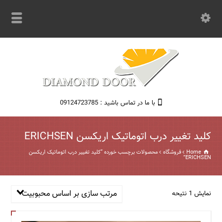
با ما در تماس باشید : 09124723785
کلید تغییر درب اتوماتیک اریکسن ERICHSEN
Home
فروشگاه
محصولات برچسب خورده “کلید تغییر درب اتوماتیک اریکسن
ERICHSEN”
مرتب سازی بر اساس محبوبیت
نمایش 1 نتیحه