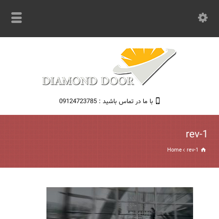
با ما در تماس باشید : 09124723785
rev-1
Home
rev-1