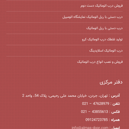
فروش درب اتوماتیک دست دوم
درب دستی با ریل اتوماتیک نمایشگاه اتومبیل
درب دستی با ریل اتوماتیک
تولید غلطک درب اتوماتیک کرو
درب اتوماتیک اسلایدینگ
فروش و نصب انواع درب اتوماتیک
دفتر مرکزی
آدرس
: تهران، جردن، خیابان محمد علی رحیمی، پلاک 54، واحد 2
تلفن
: 47628979 – 021
فکس
: 43855613 – 021
همراه
: 09124723785
ایمیل
:
info@almas-door.com