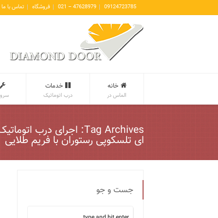
09124723785
47628979 – 021
فروشگاه
تماس با ما
خانه
خدمات
الماس در
درب اتوماتیک
سروی
Tag Archives: اجرای درب اتوم
ای تلسکوپی رستوران با فریم طلایی
جست و جو