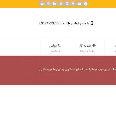
با ما در تماس باشید : 09124723785
نمونه کار
تماس
ی
رزومه و پروژه
و سفارش
Ho