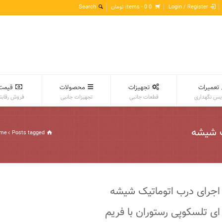
Login / Register
0 items -
0
تومان
تعمیرات
تجهیزات
محصولات
قیمت
س نگهداری
قطعات جانبی
تجهیزات جانبی
فروش رقابت
اتیک شیشه
Posts tagged: اجرای درب اتوماتیک شیشه ای تلسکوپی رستوران با فریم طلایی
me
اجرای درب اتوماتیک شیشه
ای تلسکوپی رستوران با فریم