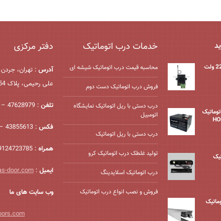
خدمات درب اتوماتیک
دفتر مرکزی
ید
محاسبه قیمت درب اتوماتیک شیشه ‌ای
آدرس
: تهران، جردن،
علی رحیمی، پلاک 54، واحد 2
فروش درب اتوماتیک دست دوم
تلفن
: 47628979 – 021
درب دستی با ریل اتوماتیک نمایشگاه
درب اتوماتیک
اتومبیل
فکس
: 43855613 – 021
درب دستی با ریل اتوماتیک
همراه
: 09124723785
تولید غلطک درب اتوماتیک کرو
یک
ایمیل
:
as-door.com
درب اتوماتیک اسلایدینگ
فروش و نصب انواع درب اتوماتیک
وب سایت های ما
وماتیک
oors.com