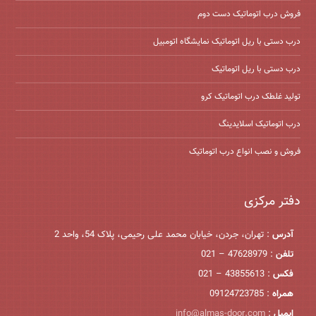
فروش درب اتوماتیک دست دوم
درب دستی با ریل اتوماتیک نمایشگاه اتومبیل
درب دستی با ریل اتوماتیک
تولید غلطک درب اتوماتیک کرو
درب اتوماتیک اسلایدینگ
فروش و نصب انواع درب اتوماتیک
دفتر مرکزی
آدرس
: تهران، جردن، خیابان محمد علی رحیمی، پلاک 54، واحد 2
تلفن
: 47628979 – 021
فکس
: 43855613 – 021
همراه
: 09124723785
ایمیل
:
info@almas-door.com