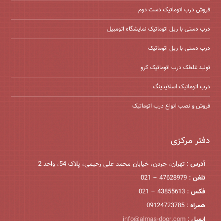
فروش درب اتوماتیک دست دوم
درب دستی با ریل اتوماتیک نمایشگاه اتومبیل
درب دستی با ریل اتوماتیک
تولید غلطک درب اتوماتیک کرو
درب اتوماتیک اسلایدینگ
فروش و نصب انواع درب اتوماتیک
دفتر مرکزی
آدرس
: تهران، جردن، خیابان محمد علی رحیمی، پلاک 54، واحد 2
تلفن
: 47628979 – 021
فکس
: 43855613 – 021
همراه
: 09124723785
ایمیل
:
info@almas-door.com