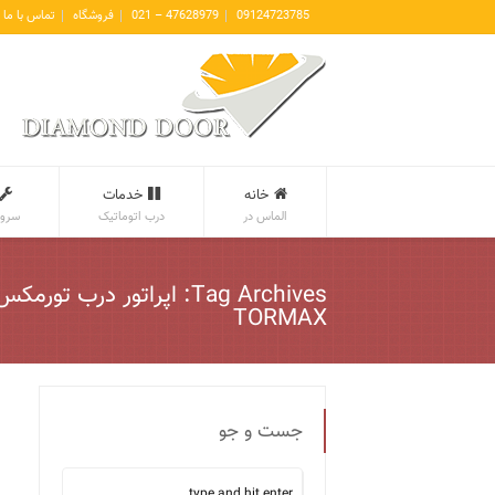
09124723785
47628979 – 021
فروشگاه
تماس با ما
خانه
خدمات
الماس در
درب اتوماتیک
سروی
Tag Archives: اپراتور درب تورمک
TORMAX
جست و جو