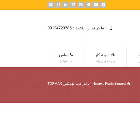
با ما در تماس باشید : 09124723785
نمونه کار
تماس
ی
رزومه و پروژه
و سفارش
Posts tagged: اپراتور درب تورمکس TORMAX
Home