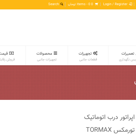
Login / Register
0 items -
0
تومان
تعمیرات
تجهیزات
محصولات
قیمت
س نگهداری
قطعات جانبی
تجهیزات جانبی
فروش رقابت
س
اپراتور درب اتوماتیک
تورمکس TORMAX