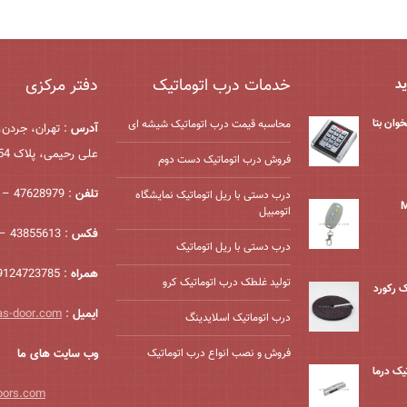
خدمات درب اتوماتیک
دفتر مرکزی
ید
وان بتا
محاسبه قیمت درب اتوماتیک شیشه ‌ای
آدرس
: تهران، جردن،
علی رحیمی، پلاک 54، واحد 2
فروش درب اتوماتیک دست دوم
تلفن
: 47628979 – 021
درب دستی با ریل اتوماتیک نمایشگاه
اتومبیل
فکس
: 43855613 – 021
درب دستی با ریل اتوماتیک
همراه
: 09124723785
تولید غلطک درب اتوماتیک کرو
ک رکورد
ایمیل
:
as-door.com
درب اتوماتیک اسلایدینگ
فروش و نصب انواع درب اتوماتیک
وب سایت های ما
ک درما
oors.com