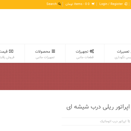
Login / Register
0 items -
0
تومان
تعمیرات
تجهیزات
محصولات
قیمت
س نگهداری
قطعات جانبی
تجهیزات جانبی
فروش رقابت
اپراتور ریلی درب شیشه ای
اپراتور درب اتوماتیک