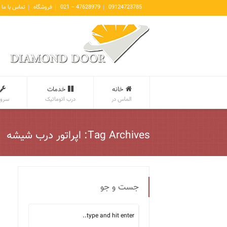
09124723785
47628979 – 021
فروشگاه
تماس با ما
خانه
خدمات
الماس در
درب اتوماتیک
سروی
Tag Archives: اپراتور درب شیشه
جست و جو