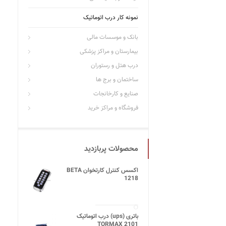
نمونه کار درب اتوماتیک
بانک و موسسات مالی
بیمارستان و مراکز پزشکی
درب هتل و رستوران
ساختمان و برج ها
صنایع و کارخانجات
فروشگاه و مراکز خرید
محصولات پربازدید
اکسس کنترل کارتخوان BETA
1218
باتری (ups) درب اتوماتیک
TORMAX 2101