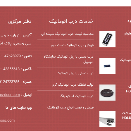
خدمات درب اتوماتیک
دفتر مرکزی
ید
خوان
محاسبه قیمت درب اتوماتیک شیشه ‌ای
آدرس
: تهران، جردن،
علی رحیمی، پلاک 54، واحد 2
فروش درب اتوماتیک دست دوم
تلفن
: 47628979 – 021
درب دستی با ریل اتوماتیک نمایشگاه
درب اتوماتیک
اتومبیل
فکس
: 43855613 – 021
درب دستی با ریل اتوماتیک
همراه
: 09124723785
تولید غلطک درب اتوماتیک کرو
ک
ایمیل
:
as-door.com
درب اتوماتیک اسلایدینگ
فروش و نصب انواع درب اتوماتیک
وب سایت های ما
وماتیک
oors.com