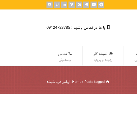
با ما در تماس باشید : 09124723785
نمونه کار
تماس
ی
رزومه و پروژه
و سفارش
Posts tagged: اپراتور درب شیشه
Home