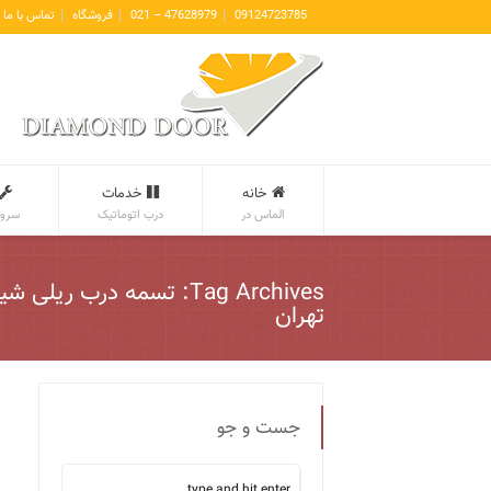
09124723785
47628979 – 021
فروشگاه
تماس با ما
خانه
خدمات
الماس در
درب اتوماتیک
سروی
Tag Archives: تسمه درب ریلی
تهران
جست و جو