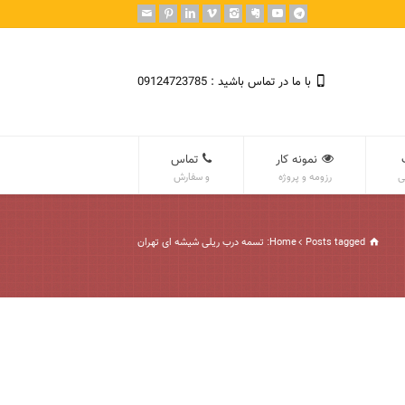
با ما در تماس باشید : 09124723785
نمونه کار
تماس
ی
رزومه و پروژه
و سفارش
Posts tagged: تسمه درب ریلی شیشه ای تهران
Home