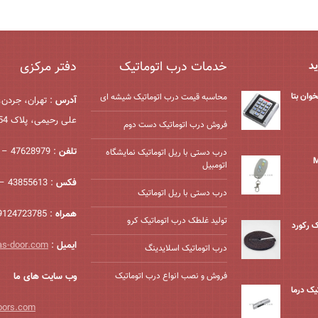
خدمات درب اتوماتیک
دفتر مرکزی
ید
وان بتا
محاسبه قیمت درب اتوماتیک شیشه ‌ای
آدرس
: تهران، جردن،
علی رحیمی، پلاک 54، واحد 2
فروش درب اتوماتیک دست دوم
تلفن
: 47628979 – 021
درب دستی با ریل اتوماتیک نمایشگاه
اتومبیل
فکس
: 43855613 – 021
درب دستی با ریل اتوماتیک
همراه
: 09124723785
تولید غلطک درب اتوماتیک کرو
ک رکورد
ایمیل
:
as-door.com
درب اتوماتیک اسلایدینگ
فروش و نصب انواع درب اتوماتیک
وب سایت های ما
ک درما
oors.com