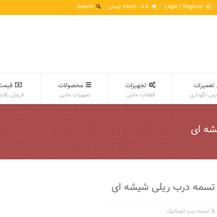
Login / Register
0 items -
0
تومان
تعمیرات
تجهیزات
محصولات
قیمت
س نگهداری
قطعات جانبی
تجهیزات جانبی
فروش رقابت
 شیشه ای
تسمه درب ریلی شیشه ای
تسمه درب اتوماتیک