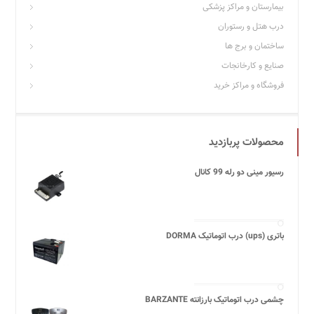
بیمارستان و مراکز پزشکی
درب هتل و رستوران
ساختمان و برج ها
صنایع و کارخانجات
فروشگاه و مراکز خرید
محصولات پربازدید
رسیور مینی دو رله 99 کانال
باتری (ups) درب اتوماتیک DORMA
چشمی درب اتوماتیک بارزانته BARZANTE