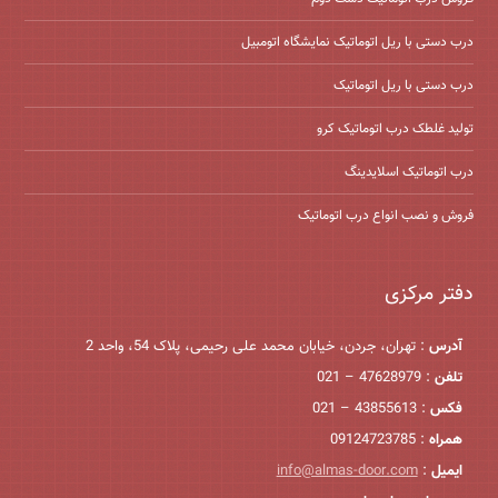
درب دستی با ریل اتوماتیک نمایشگاه اتومبیل
درب دستی با ریل اتوماتیک
تولید غلطک درب اتوماتیک کرو
درب اتوماتیک اسلایدینگ
فروش و نصب انواع درب اتوماتیک
دفتر مرکزی
آدرس
: تهران، جردن، خیابان محمد علی رحیمی، پلاک 54، واحد 2
تلفن
: 47628979 – 021
فکس
: 43855613 – 021
همراه
: 09124723785
ایمیل
:
info@almas-door.com