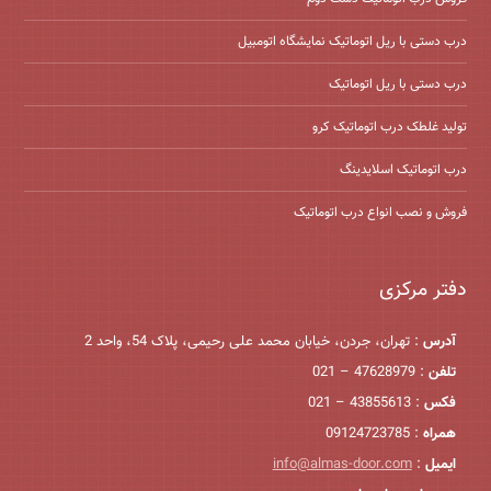
درب دستی با ریل اتوماتیک نمایشگاه اتومبیل
درب دستی با ریل اتوماتیک
تولید غلطک درب اتوماتیک کرو
درب اتوماتیک اسلایدینگ
فروش و نصب انواع درب اتوماتیک
دفتر مرکزی
آدرس
: تهران، جردن، خیابان محمد علی رحیمی، پلاک 54، واحد 2
تلفن
: 47628979 – 021
فکس
: 43855613 – 021
همراه
: 09124723785
ایمیل
:
info@almas-door.com