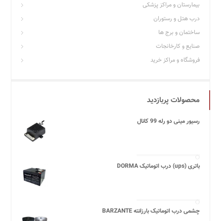
بیمارستان و مراکز پزشکی
درب هتل و رستوران
ساختمان و برج ها
صنایع و کارخانجات
فروشگاه و مراکز خرید
محصولات پربازدید
رسیور مینی دو رله 99 کانال
باتری (ups) درب اتوماتیک DORMA
چشمی درب اتوماتیک بارزانته BARZANTE