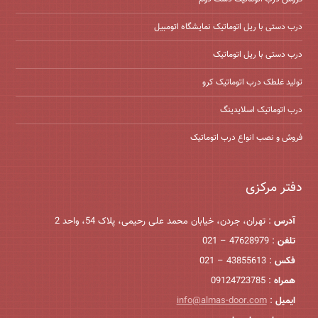
درب دستی با ریل اتوماتیک نمایشگاه اتومبیل
درب دستی با ریل اتوماتیک
تولید غلطک درب اتوماتیک کرو
درب اتوماتیک اسلایدینگ
فروش و نصب انواع درب اتوماتیک
دفتر مرکزی
آدرس
: تهران، جردن، خیابان محمد علی رحیمی، پلاک 54، واحد 2
تلفن
: 47628979 – 021
فکس
: 43855613 – 021
همراه
: 09124723785
ایمیل
:
info@almas-door.com