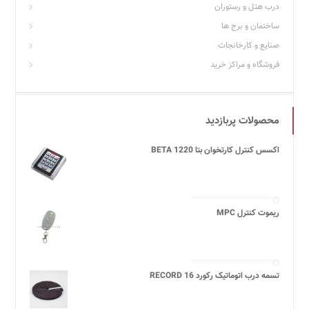
درب هتل و رستوران
ساختمان و برج ها
صنایع و کارخانجات
فروشگاه و مراکز خرید
محصولات پربازدید
اکسس کنترل کارتخوان بتا BETA 1220
ریموت کنترل MPC
تسمه درب اتوماتیک رکورد 16 RECORD