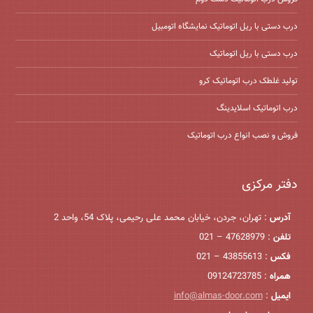
درب دستی با ریل اتوماتیک نمایشگاه اتومبیل
درب دستی با ریل اتوماتیک
تولید غلطک درب اتوماتیک کرو
درب اتوماتیک اسلایدینگ
فروش و نصب انواع درب اتوماتیک
دفتر مرکزی
آدرس
: تهران، جردن، خیابان محمد علی رحیمی، پلاک 54، واحد 2
تلفن
: 47628979 – 021
فکس
: 43855613 – 021
همراه
: 09124723785
ایمیل
:
info@almas-door.com