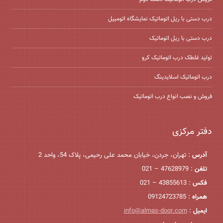
درب دستی با ریل اتوماتیک نمایشگاه اتومبیل
درب دستی با ریل اتوماتیک
تولید غلطک درب اتوماتیک کرو
درب اتوماتیک اسلایدینگ
فروش و نصب انواع درب اتوماتیک
دفتر مرکزی
آدرس
: تهران، جردن، خیابان محمد علی رحیمی، پلاک 54، واحد 2
تلفن
: 47628979 – 021
فکس
: 43855613 – 021
همراه
: 09124723785
ایمیل
:
info@almas-door.com